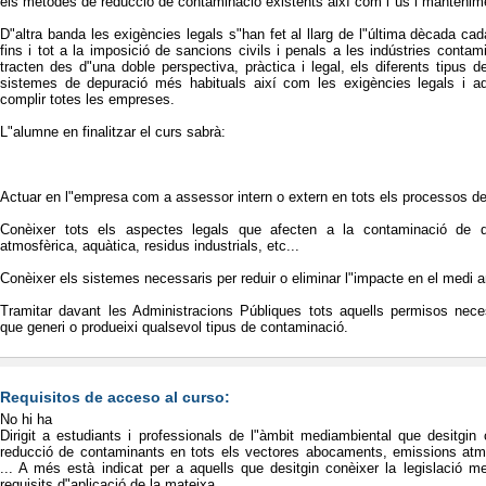
els mètodes de reducció de contaminació existents així com l"ús i mantenim
D"altra banda les exigències legals s"han fet al llarg de l"última dècada ca
fins i tot a la imposició de sancions civils i penals a les indústries conta
tracten des d"una doble perspectiva, pràctica i legal, els diferents tipus 
sistemes de depuració més habituals així com les exigències legals i a
complir totes les empreses.
L"alumne en finalitzar el curs sabrà:
Actuar en l"empresa com a assessor intern o extern en tots els processos d
Conèixer tots els aspectes legals que afecten a la contaminació de qu
atmosfèrica, aquàtica, residus industrials, etc...
Conèixer els sistemes necessaris per reduir o eliminar l"impacte en el medi amb
Tramitar davant les Administracions Públiques tots aquells permisos nec
que generi o produeixi qualsevol tipus de contaminació.
Requisitos de acceso al curso:
No hi ha
Dirigit a estudiants i professionals de l"àmbit mediambiental que desitgin
reducció de contaminants en tots els vectores abocaments, emissions atmos
... A més està indicat per a aquells que desitgin conèixer la legislació me
requisits d"aplicació de la mateixa.