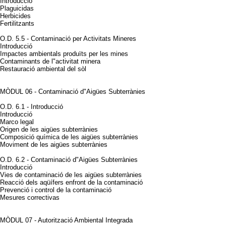
Introducció
Plaguicidas
Herbicides
Fertilitzants
O.D. 5.5 - Contaminació per Activitats Mineres
Introducció
Impactes ambientals produïts per les mines
Contaminants de l"activitat minera
Restauració ambiental del sòl
MÒDUL 06 - Contaminació d"Aigües Subterrànies
O.D. 6.1 - Introducció
Introducció
Marco legal
Origen de les aigües subterrànies
Composició química de les aigües subterrànies
Moviment de les aigües subterrànies
O.D. 6.2 - Contaminació d"Aigües Subterrànies
Introducció
Vies de contaminació de les aigües subterrànies
Reacció dels aqüífers enfront de la contaminació
Prevenció i control de la contaminació
Mesures correctivas
MÒDUL 07 - Autorització Ambiental Integrada