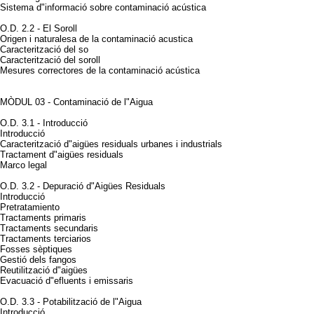
Sistema d"informació sobre contaminació acústica
O.D. 2.2 - El Soroll
Origen i naturalesa de la contaminació acustica
Caracterització del so
Caracterització del soroll
Mesures correctores de la contaminació acústica
MÒDUL 03 - Contaminació de l"Aigua
O.D. 3.1 - Introducció
Introducció
Caracterització d"aigües residuals urbanes i industrials
Tractament d"aigües residuals
Marco legal
O.D. 3.2 - Depuració d"Aigües Residuals
Introducció
Pretratamiento
Tractaments primaris
Tractaments secundaris
Tractaments terciarios
Fosses sèptiques
Gestió dels fangos
Reutilització d"aigües
Evacuació d"efluents i emissaris
O.D. 3.3 - Potabilització de l"Aigua
Introducció