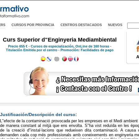
ERS
CURSOS POR PROVINCIA
CENTROS DESTACADOS
NUEVOS
Curs Superior d"Enginyeria Mediambiental
Precio
655 €
- Cursos de especialización, OnLine de 160 horas -
Titulación Emitida por el centro - Promoción: Facilidades de pago
A
Justificación/Descripción del curso:
L"efecte de la contaminació provocada per les empreses en el Medi ambient
de manera constant al mitjà que ens envolta. S"ha vist reduïda en les èp
de la creació d"instal·lacions que redueixen dita contaminació. A causa d
demanden cada cop més professionals amb coneixements en enginyeria me