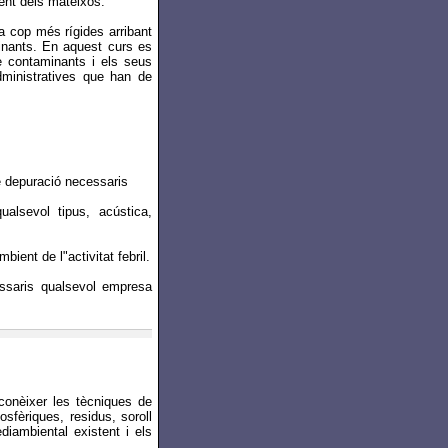
ent dels mateixos.
da cop més rígides arribant
minants. En aquest curs es
de contaminants i els seus
dministratives que han de
e depuració necessaris
alsevol tipus, acústica,
ient de l"activitat febril.
essaris qualsevol empresa
 conèixer les tècniques de
fèriques, residus, soroll
diambiental existent i els