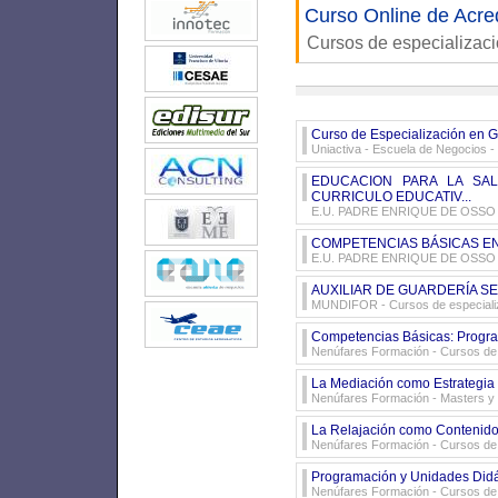
Curso Online de Acre
Cursos de especializac
Curso de Especialización en 
Uniactiva - Escuela de Negocios
-
EDUCACION PARA LA SA
CURRICULO EDUCATIV...
E.U. PADRE ENRIQUE DE OSSO
COMPETENCIAS BÁSICAS EN 
E.U. PADRE ENRIQUE DE OSSO
AUXILIAR DE GUARDERÍA SE
MUNDIFOR
- Cursos de especiali
Competencias Básicas: Progra
Nenúfares Formación
- Cursos de 
La Mediación como Estrategia d
Nenúfares Formación
- Masters y
La Relajación como Contenido 
Nenúfares Formación
- Cursos de 
Programación y Unidades Didá
Nenúfares Formación
- Cursos de 