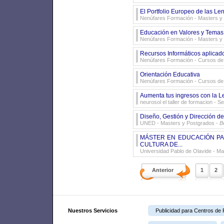
El Portfolio Europeo de las Le
Nenúfares Formación
- Masters y
Educación en Valores y Temas
Nenúfares Formación
- Masters y
Recursos Informáticos aplicad
Nenúfares Formación
- Cursos de 
Orientación Educativa
Nenúfares Formación
- Cursos de 
Aumenta tus ingresos con la Le
neurosol el taller de formacion
- Se
Diseño, Gestión y Dirección de
UNED
- Masters y Postgrados -
B
MÁSTER EN EDUCACIÓN PAR
CULTURA DE...
Universidad Pablo de Olavide
- Ma
Anterior
1
2
Nuestros Servicios
Publicidad para Centros de