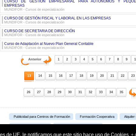
CURSO DE GESTIÓN EMPRESARIAL PARA AUTONOMOS Y PEQU
EMPRESAS
MUNDIFOR
- Cursos de especialización
CURSO DE GESTIÓN FISCAL Y LABORAL EN LAS EMPRESAS
MUNDIFOR
- Cursos de especialización
CURSO DE SECRETARIA DE DIRECCIÓN
MUNDIFOR
- Cursos de especialización
Curso de Adaptación al Nuevo Plan General Contable
MUNDIFOR
- Cursos de especialización
Anterior
1
2
3
4
5
6
7
8
9
1
13
14
15
16
17
18
19
20
21
22
23
26
27
28
29
30
31
32
33
34
35
Publicidad para Centros de Formación
Formación Cooperativa
Alquiler
Portal Formativo S.L.U.
Plataforma de Teleformación
es de UE, le notificamos que este sitio hace uso de Cookies
+ 