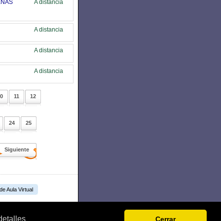
EÑAS
A distancia
A distancia
A distancia
A distancia
0
11
12
24
25
Siguiente
 de Aula Virtual
detalles
Cerrar