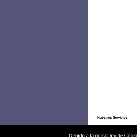
Nuestros Servicios
Nuestra Empresa
Debido a la nueva ley de Cooki