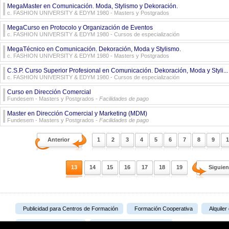
MegaMaster en Comunicación. Moda, Stylismo y Dekoración.
c. FASHION UNIVERSITY & EDYM 1980
- Masters y Postgrados
MegaCurso en Protocolo y Organización de Eventos
c. FASHION UNIVERSITY & EDYM 1980
- Cursos de especialización
MegaTécnico en Comunicación. Dekoración, Moda y Stylismo.
c. FASHION UNIVERSITY & EDYM 1980
- Masters y Postgrados
C.S.P. Curso Superior Profesional en Comunicación. Dekoración, Moda y Styli...
c. FASHION UNIVERSITY & EDYM 1980
- Cursos de especialización
Curso en Dirección Comercial
Fundesem
- Masters y Postgrados -
Facilidades de pago
Master en Dirección Comercial y Marketing (MDM)
Fundesem
- Masters y Postgrados -
Facilidades de pago
Anterior
1
2
3
4
5
6
7
8
9
1
13
14
15
16
17
18
19
Siguien
Publicidad para Centros de Formación
Formación Cooperativa
Alquiler
Portal Formativo S.L.U.
Plataforma de Teleformación