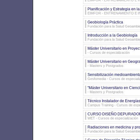
EIMFOR - ENTRENAMIENTO E 
Planificación y Estrategia en l
EIMFOR - ENTRENAMIENTO E 
Geobiología Práctica
Fundación para la Salud Geoambie
Introducción a la Geobiología
Fundación para la Salud Geoambie
Máster Universitario en Proye
- Cursos de especialización
Máster Universitario en Geogra
- Masters y Postgrados
Sensibilización medioambient
Gesfomedia
- Cursos de especiali
"Máster Universitario en Cienc
- Masters y Postgrados
Técnico Instalador de Energí
Campus Training
- Cursos de espe
CURSO DISEÑO DEPURADO
WET
- Cursos de especialización
Radiaciones en medicina y pro
Fundación para la Salud Geoambie