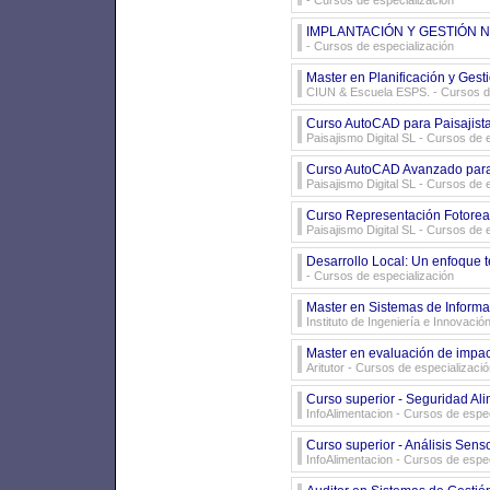
- Cursos de especialización
IMPLANTACIÓN Y GESTIÓN N
- Cursos de especialización
Master en Planificación y Gest
CIUN & Escuela ESPS.
- Cursos d
Curso AutoCAD para Paisajista
Paisajismo Digital SL
- Cursos de e
Curso AutoCAD Avanzado para 
Paisajismo Digital SL
- Cursos de e
Curso Representación Fotoreal
Paisajismo Digital SL
- Cursos de e
Desarrollo Local: Un enfoque te
- Cursos de especialización
Master en Sistemas de Informa
Instituto de Ingeniería e Innovación
Master en evaluación de impa
Aritutor
- Cursos de especializació
Curso superior - Seguridad Ali
InfoAlimentacion
- Cursos de espec
Curso superior - Análisis Sens
InfoAlimentacion
- Cursos de espec