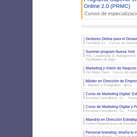
Online 2.0 (PRMC)
Cursos de especializac
Gestores Online para el Desa
Formalviz S.L
- Cursos de especia
Summer program Nueva York
HAC Leadership & Management 
Facilidades de pago
Marketing y Visión de Negocio
Too Many Flash
- Cursos de espec
Máster en Dirección de Empres
- Masters y Postgrados -
Beca
Curso de Marketing Digital: Es
Esventia Consultores, S.L.
- Forma
Curso de Marketing Digital y 
Esventia Consultores, S.L.
- Forma
Maestría en Dirección Estraté
Centro Panamericano de Estudios
Personal branding: diseña tu m
Fundación Asmoz
- Cursos de esp