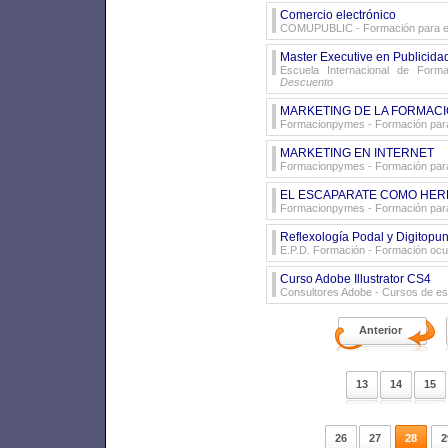
Comercio electrónico
COMUPUBLIC
- Formación para 
Master Executive en Publicida
Escuela Internacional de Form
Descuento
MARKETING DE LA FORMAC
Formacionpymes
- Formación pa
MARKETING EN INTERNET
Formacionpymes
- Formación pa
EL ESCAPARATE COMO HER
Formacionpymes
- Formación pa
Reflexología Podal y Digitopun
E.P.D. Formación
- Formación ocu
Curso Adobe Illustrator CS4
Consultores Adobe
- Cursos de es
Anterior
13
14
15
26
27
28
2