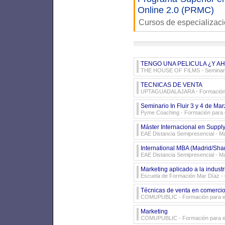
Online 2.0 (PRMC)
Cursos de especializac
TENGO UNA PELICULA ¿Y A
THE HOUSE OF FILMS
- Seminari
TECNICAS DE VENTA
UPTAGUADALAJARA
- Formación
Seminario In Fluir 3 y 4 de Marz
Pyme Coaching
- Formación para
Máster Internacional en Supp
EAE Distancia Semipresencial
- Ma
International MBA (Madrid/Sha
EAE Distancia Semipresencial
- Ma
Marketing aplicado a la indust
Escuela de Formación Mar Díaz
- 
Técnicas de venta en comerci
COMUPUBLIC
- Formación para 
Marketing
COMUPUBLIC
- Formación para 