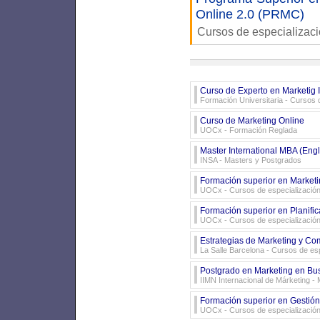
Online 2.0 (PRMC)
Cursos de especializac
Curso de Experto en Marketig 
Formación Universitaria
- Cursos d
Curso de Marketing Online
UOCx
- Formación Reglada
Master International MBA (Engl
INSA
- Masters y Postgrados
Formación superior en Marketi
UOCx
- Cursos de especializació
Formación superior en Planifica
UOCx
- Cursos de especializació
Estrategias de Marketing y Come
La Salle Barcelona
- Cursos de esp
Postgrado en Marketing en Bus
IIMN Internacional de Márketing
- 
Formación superior en Gestión
UOCx
- Cursos de especializació