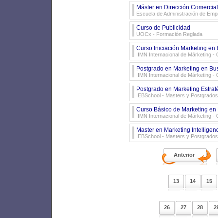
Máster en Dirección Comercial
Escuela de Administración de Emp
Curso de Publicidad
UOCx
- Formación Reglada
Curso Iniciación Marketing en
IIMN Internacional de Márketing
- 
Postgrado en Marketing en Bus
IIMN Internacional de Márketing
- 
Postgrado en Marketing Estrat
IEBSchool
- Masters y Postgrados
Curso Básico de Marketing en
IIMN Internacional de Márketing
- 
Master en Marketing Intellige
IEBSchool
- Masters y Postgrados
Anterior
13
14
15
26
27
28
2