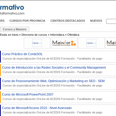
ERS
CURSOS POR PROVINCIA
CENTROS DESTACADOS
NUEVOS
Cursos y Masters
Estás en
Inicio
»
Directorio de cursos
»
Informática
»
Ofimática
Curso Práctico de ContaSOL
Cursos de especialización OnLine de
ACEDIS Formación
-
Facilidades de pago
Curso de Introducción a las Redes Sociales y el Community Management
Cursos de especialización OnLine de
ACEDIS Formación
-
Facilidades de pago
Curso de Posicionamiento Web, Optimización y Marketing en SEO - SEM
Cursos de especialización OnLine de
ACEDIS Formación
-
Facilidades de pago
Curso de Microsoft PowerPoint 2007
Cursos de especialización OnLine de
ACEDIS Formación
-
Facilidades de pago
Curso de Microsoft Access 2010 - Nivel Avanzado
Cursos de especialización OnLine de
ACEDIS Formación
-
Facilidades de pago