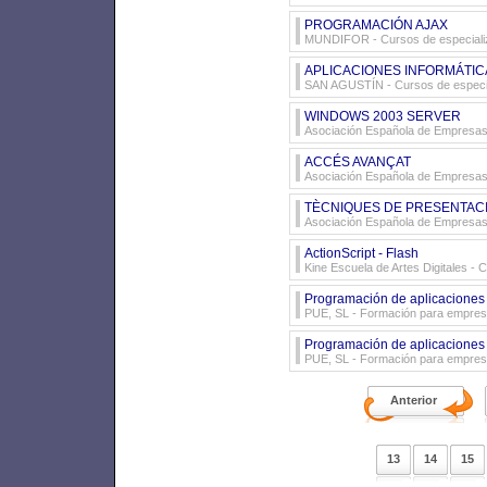
PROGRAMACIÓN AJAX
MUNDIFOR
- Cursos de especiali
APLICACIONES INFORMÁTIC
SAN AGUSTÍN
- Cursos de especi
WINDOWS 2003 SERVER
Asociación Española de Empresas
ACCÉS AVANÇAT
Asociación Española de Empresas
TÈCNIQUES DE PRESENTAC
Asociación Española de Empresas
ActionScript - Flash
Kine Escuela de Artes Digitales
- C
Programación de aplicaciones 
PUE, SL
- Formación para empre
Programación de aplicaciones 
PUE, SL
- Formación para empre
Anterior
13
14
15