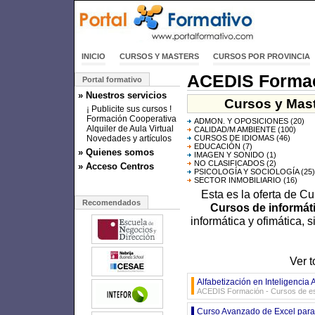
INICIO
CURSOS Y MASTERS
CURSOS POR PROVINCIA
ACEDIS Forma
Portal formativo
» Nuestros servicios
Cursos y Mast
¡ Publicite sus cursos !
Formación Cooperativa
ADMON. Y OPOSICIONES
(20)
Alquiler de Aula Virtual
CALIDAD/M AMBIENTE
(100)
Novedades y artículos
CURSOS DE IDIOMAS
(46)
EDUCACIÓN
(7)
» Quienes somos
IMAGEN Y SONIDO
(1)
NO CLASIFICADOS
(2)
» Acceso Centros
PSICOLOGÍA Y SOCIOLOGÍA
(25)
SECTOR INMOBILIARIO
(16)
Esta es la oferta de C
Recomendados
Cursos de informát
informática y ofimática, 
Ver 
Alfabetización en Inteligencia 
ACEDIS Formación - Cursos de es
Curso Avanzado de Excel para