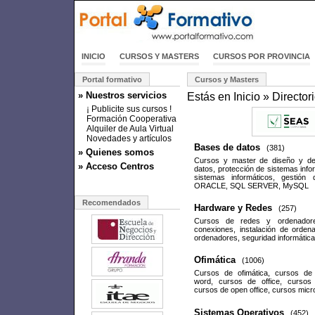
INICIO
CURSOS Y MASTERS
CURSOS POR PROVINCIA
Portal formativo
Cursos y Masters
» Nuestros servicios
Estás en
Inicio
»
Director
¡ Publicite sus cursos !
Formación Cooperativa
Alquiler de Aula Virtual
Novedades y artículos
Bases de datos
(381)
» Quienes somos
Cursos y master de diseño y de
» Acceso Centros
datos, protección de sistemas info
sistemas informáticos, gestión
ORACLE, SQL SERVER, MySQL
Recomendados
Hardware y Redes
(257)
Cursos de redes y ordenadores
conexiones, instalación de orden
ordenadores, seguridad informática
Ofimática
(1006)
Cursos de ofimática, cursos de
word, cursos de office, cursos 
cursos de open office, cursos micr
Sistemas Operativos
(452)